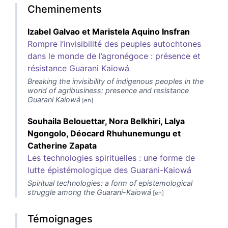
Cheminements
Izabel
Galvao
et
Maristela Aquino
Insfran
Rompre l’invisibilité des peuples autochtones
dans le monde de l’agronégoce : présence et
résistance Guarani Kaiowá
Breaking the invisibility of indigenous peoples in the
world of agribusiness: presence and resistance
Guarani Kaiowá
Souhaila
Belouettar
,
Nora
Belkhiri
,
Lalya
Ngongolo
,
Déocard
Rhuhunemungu
et
Catherine
Zapata
Les technologies spirituelles : une forme de
lutte épistémologique des Guarani-Kaiowá
Spiritual technologies: a form of epistemological
struggle among the Guarani-Kaiowá
Témoignages