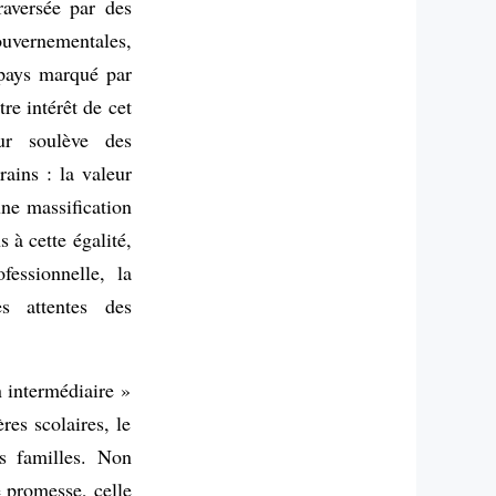
traversée par des
gouvernementales,
 pays marqué par
re intérêt de cet
ur soulève des
ains : la valeur
une massification
s à cette égalité,
fessionnelle, la
es attentes des
n intermédiaire »
res scolaires, le
rs familles. Non
e promesse, celle