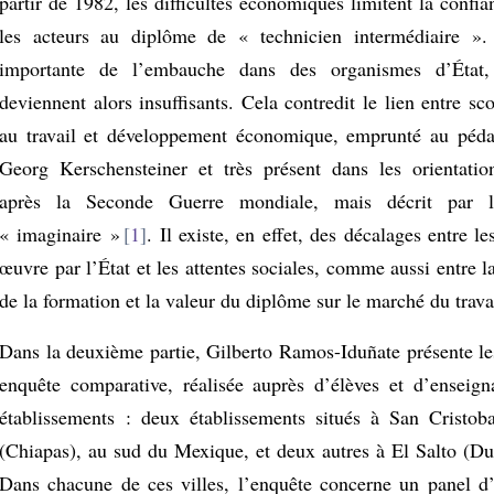
partir de 1982, les difficultés économiques limitent la confi
les acteurs au diplôme de « technicien intermédiaire ».
importante de l’embauche dans des organismes d’État,
deviennent alors insuffisants. Cela contredit le lien entre sco
au travail et développement économique, emprunté au péd
Georg Kerschensteiner et très présent dans les orientation
après la Seconde Guerre mondiale, mais décrit par 
« imaginaire »
1
. Il existe, en effet, des décalages entre 
œuvre par l’État et les attentes sociales, comme aussi entre la
de la formation et la valeur du diplôme sur le marché du trava
Dans la deuxième partie, Gilberto Ramos-Iduñate présente les
enquête comparative, réalisée auprès d’élèves et d’enseign
établissements : deux établissements situés à San Cristo
(Chiapas), au sud du Mexique, et deux autres à El Salto (Du
Dans chacune de ces villes, l’enquête concerne un panel d’é