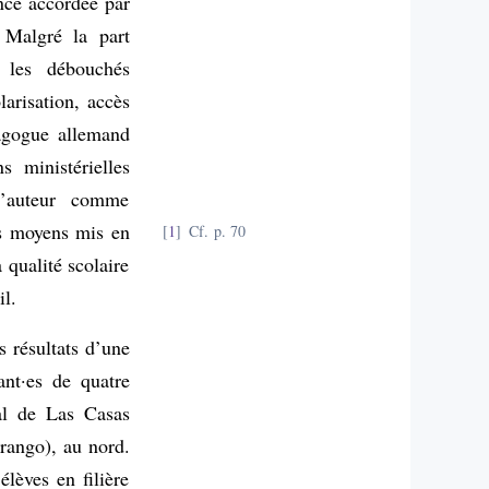
ance accordée par
 Malgré la part
 les débouchés
larisation, accès
agogue allemand
s ministérielles
l’auteur comme
les moyens mis en
1
Cf. p. 70
 qualité scolaire
il.
 résultats d’une
ant·es de quatre
bal de Las Casas
rango), au nord.
lèves en filière