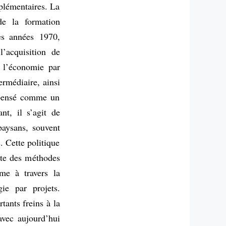
mplémentaires. La
de la formation
es années 1970,
l’acquisition de
r l’économie par
ermédiaire, ainsi
t pensé comme un
t, il s’agit de
paysans, souvent
. Cette politique
pte des méthodes
mme à travers la
ie par projets.
tants freins à la
avec aujourd’hui