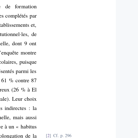
e de formation
res complétés par
tablissements et,
tutionnel·les, de
elle, dont 9 ont
L’enquête montre
colaires, puisque
ésentés parmi les
t 61 % contre 87
mbreux (26 % à El
ale). Leur choix
s indirectes : la
nelle, mais aussi
ce à un « habitus
olongation de la
2
Cf. p. 296