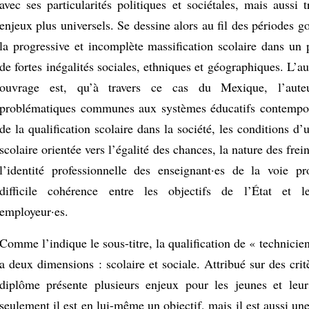
avec ses particularités politiques et sociétales, mais aussi 
enjeux plus universels. Se dessine alors au fil des périodes 
la progressive et incomplète massification scolaire dans un
de fortes inégalités sociales, ethniques et géographiques. L’aut
ouvrage est, qu’à travers ce cas du Mexique, l’aute
problématiques communes aux systèmes éducatifs contempor
de la qualification scolaire dans la société, les conditions d’
scolaire orientée vers l’égalité des chances, la nature des frein
l’identité professionnelle des enseignant·es de la voie pro
difficile cohérence entre les objectifs de l’État et l
employeur·es.
Comme l’indique le sous-titre, la qualification de « technicie
a deux dimensions : scolaire et sociale. Attribué sur des critè
diplôme présente plusieurs enjeux pour les jeunes et leu
seulement il est en lui-même un objectif, mais il est aussi un