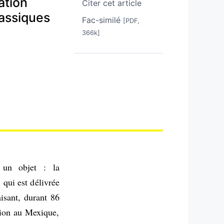
ation
Citer cet article
lassiques
Fac-similé
[PDF,
366k]
 un objet : la
 qui est délivrée
aisant, durant 86
ation au Mexique,