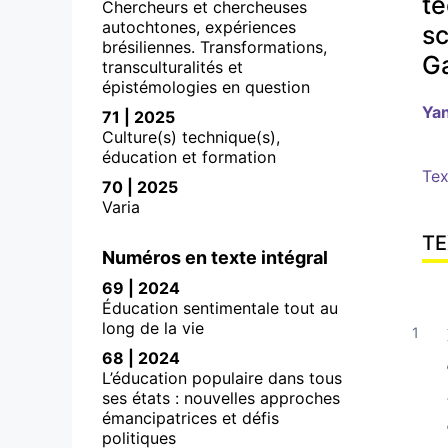
te
Chercheurs et chercheuses
autochtones, expériences
sc
brésiliennes. Transformations,
Ga
transculturalités et
épistémologies en question
Ya
71 | 2025
Culture(s) technique(s),
éducation et formation
Tex
70 | 2025
Varia
TE
Numéros en texte intégral
69 | 2024
Éducation sentimentale tout au
long de la vie
68 | 2024
L’éducation populaire dans tous
ses états : nouvelles approches
émancipatrices et défis
politiques