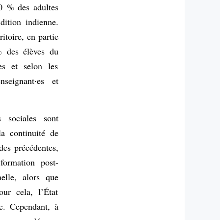
10 % des adultes
dition indienne.
itoire, en partie
% des élèves du
les et selon les
seignant·es et
s sociales sont
la continuité de
odes précédentes,
formation post-
elle, alors que
ur cela, l’État
le. Cependant, à