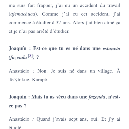
me suis fait frapper, j’ai eu un accident du travail
(
ajemachuca
). Comme j’ai eu cet accident, j’ai
commencé à étudier à 37 ans. Alors j’ai bien aimé ça
et je n’ai pas arrêté d’étudier.
Joaquín : Est-ce que tu es né dans une
estancia
8
?
(fazenda
)
Anastácio
:
Non. Je suis né dans un village. À
Te’ỹinkue, Karapó.
Joaquín : Mais tu as vécu dans une
, n’est-
fazenda
ce pas ?
Anastácio
:
Quand j’avais sept ans, oui. Et j’y ai
étudié.