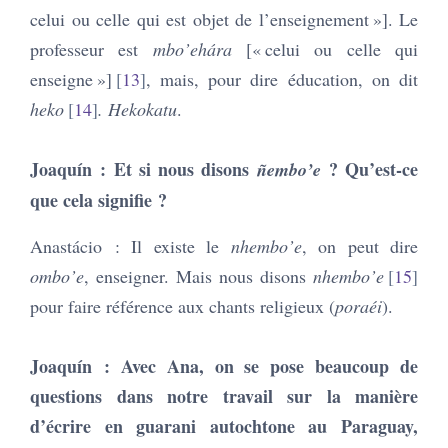
celui ou celle qui est objet de l’enseignement »]. Le
professeur est
mbo’ehára
[« celui ou celle qui
enseigne »]
13
, mais, pour dire éducation, on dit
heko
14
. Hekokatu
.
Joaquín : Et si nous disons
? Qu’est-ce
ñembo’e
que cela signifie ?
Anastácio : Il existe le
nhembo’e
, on peut dire
ombo’e
, enseigner. Mais nous disons
nhembo’e
15
pour faire référence aux chants religieux (
poraéi
).
Joaquín : Avec Ana, on se pose beaucoup de
questions dans notre travail sur la manière
d’écrire en guarani autochtone au Paraguay,