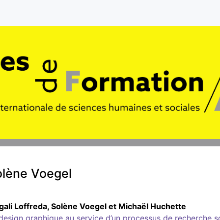
olène
Voegel
gali
Loffreda
,
Solène
Voegel
et
Michaël
Huchette
design graphique au service d’un processus de recherche sc