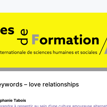
ywords – love relationships
éphanie
Tabois
rendre à ressentir au sein d’une culture amoureuse alternat