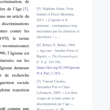
crimination, de
tère de l’âge
5
.
5
Stéphane Adam, Sven
Joubert et Pierre Missotten,
ans un article du
2013, « L’âgisme et le
discriminations
jeunisme : conséquences trop
ttes contre les
méconnues par les cliniciens et
chercheurs ! »
…
1970, le terme
e reconnaissance
6
Robert N. Butler, 1969,
« Age-ism : Another Form of
990, l’âgisme est
Bigotry »,
The Gerontologist
,
larisées sur les
n° 9, p. 243-246,
l’âgisme demeure
[
https://doi.org/10.1093/geront
/9.4_Part_1.243
].
…
t de recherche
7
Vincent Caradec,
question sociale
Alexandra Poli et Claire
leine transition
Lefrançois, 2009, « Les deux
visages de la lutte contre la
discrimination par l’âge »,
hendé comme une
Mouvements
, n° 59
…