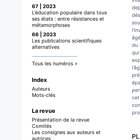
int
67 | 2023
dep
L’éducation populaire dans tous
dés
ses états : entre résistances et
sou
métamorphoses
l’i
66 | 2023
âgé
Les publications scientifiques
du 
alternatives
qui
exp
Tous les numéros
l’â
pré
Index
épa
Auteurs
pen
Mots-clés
cet
com
La revue
pro
Présentation de la revue
Comités
Les consignes aux auteurs et
P
autrices