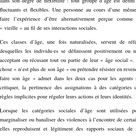
dans son degré de flexibilité : tout groupe d’âge est défini
fluctuants et flexibles. Une personne au cours d’une mêm
faire l’expérience d’être alternativement perçue comm
« vieille » au fil de ses interactions sociales.
Ces classes d’âge, une fois naturalisées, servent de réf
desquelles les individu·es se définissent positivement ou 
acceptant ou récusant tout ou partie de leur « âge social ».
chose « n’est plus de son âge » ou prétendre résister en reve
faire son âge » admet dans les deux cas pour les agents 
critiquer, la pertinence des assignations à des catégories 
règles implicites pour réguler leurs actions et leurs identités.
Lorsque les catégories sociales d’âge sont utilisées pou
marginaliser ou banaliser des violences à l’encontre de certa
elles reproduisent et légitiment des rapports sociaux de 