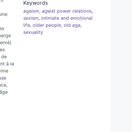
nt
Keywords
ageism
,
ageist power relations
,
isme
sexism
,
intimate and emotional
life
,
older people
,
old age
,
es
sexuality
harge
genré)
les
t de
nt à la
time
sse
nce,
 âge