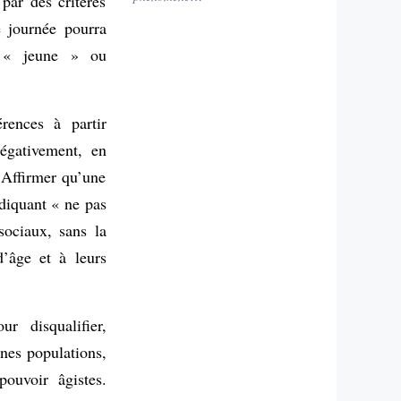
 par des critères
e journée pourra
e « jeune » ou
érences à partir
négativement, en
 Affirmer qu’une
ndiquant « ne pas
sociaux, sans la
d’âge et à leurs
r disqualifier,
ines populations,
pouvoir âgistes.