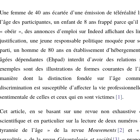
Une femme de 40 ans écartée d’une émission de téléréalité l
l’âge des participantes, un enfant de 8 ans frappé parce qu’il
« obéir », des annonces d’emploi sur Indeed affichant des li
justification, une jeune responsable politique moquée pour 
parti, un homme de 80 ans en établissement d’hébergement
âgées dépendantes (Ehpad) interdit d’avoir des relations
exemples sont des illustrations de formes courantes de l
manière dont la distinction fondée sur l’âge comm
discrimination est susceptible d’affecter la vie professionnell
sentimentale de celles et ceux qui en sont victimes
1
.
Cet article, en se basant sur une revue non exhaustive d
scientifique et en particulier sur la lecture de deux numéro
tyrannie de l’âge » de la revue
Mouvements
2
et « 
sexualités » de la revue
Gérontologie et société
3
– propos