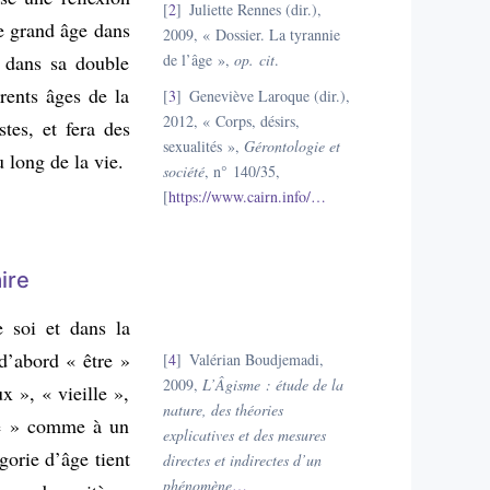
2
Juliette Rennes (dir.),
le grand âge dans
2009, « Dossier. La tyrannie
l dans sa double
de l’âge »,
op. cit
.
érents âges de la
3
Geneviève Laroque (dir.),
2012, « Corps, désirs,
stes, et fera des
sexualités »,
Gérontologie et
 long de la vie.
société
, n° 140/35,
[
https://www.cairn.info/
…
ire
e soi et dans la
 d’abord « être »
4
Valérian Boudjemadi,
2009,
L’Âgisme : étude de la
x », « vieille »,
nature, des théories
âge » comme à un
explicatives et des mesures
gorie d’âge tient
directes et indirectes d’un
phénomène
…