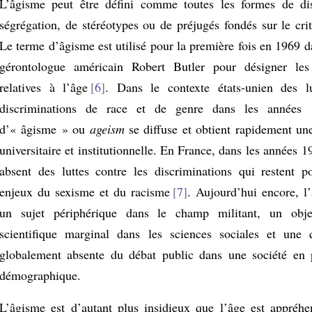
L’âgisme peut être défini comme toutes les formes de dis
ségrégation, de stéréotypes ou de préjugés fondés sur le cri
Le terme d’âgisme est utilisé pour la première fois en 1969 d
gérontologue américain Robert Butler pour désigner les 
relatives à l’âge
6
. Dans le contexte états-unien des lu
discriminations de race et de genre dans les années 
d’« âgisme » ou
ageism
se diffuse et obtient rapidement un
universitaire et institutionnelle. En France, dans les années 1
absent des luttes contre les discriminations qui restent po
enjeux du sexisme et du racisme
7
. Aujourd’hui encore, 
un sujet périphérique dans le champ militant, un obje
scientifique marginal dans les sciences sociales et une 
globalement absente du débat public dans une société en p
démographique.
L’âgisme est d’autant plus insidieux que l’âge est appré