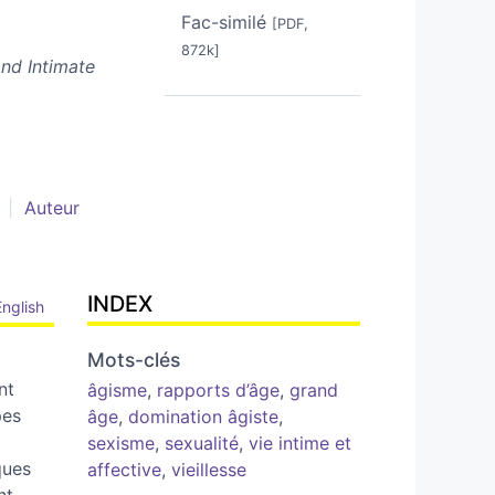
Fac-similé
[PDF,
872k]
and Intimate
Auteur
INDEX
English
Mots-clés
nt
âgisme
,
rapports d’âge
,
grand
pes
âge
,
domination âgiste
,
sexisme
,
sexualité
,
vie intime et
ques
affective
,
vieillesse