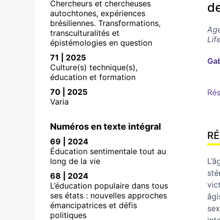
Chercheurs et chercheuses
de
autochtones, expériences
brésiliennes. Transformations,
Age
transculturalités et
Lif
épistémologies en question
71 | 2025
Gab
Culture(s) technique(s),
éducation et formation
70 | 2025
Ré
Varia
Numéros en texte intégral
R
69 | 2024
Éducation sentimentale tout au
long de la vie
L’â
sté
68 | 2024
vic
L’éducation populaire dans tous
ses états : nouvelles approches
âgi
émancipatrices et défis
sex
politiques