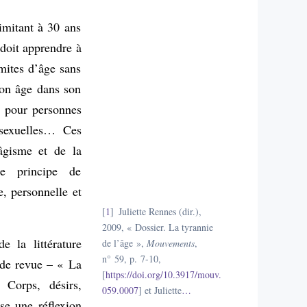
imitant à 30 ans
 doit apprendre à
mites d’âge sans
son âge dans son
 pour personnes
 sexuelles… Ces
’âgisme et de la
e principe de
e, personnelle et
1
Juliette Rennes (dir.),
2009, « Dossier. La tyrannie
e la littérature
de l’âge »,
Mouvements
,
n° 59, p. 7-10,
s de revue – « La
[
https://doi.org/10.3917/mouv.
Corps, désirs,
059.0007
] et Juliette
…
e une réflexion