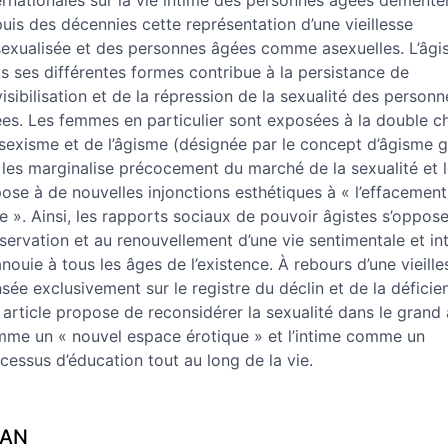
ernationales sur la vie intime des personnes âgées démente
uis des décennies cette représentation d’une vieillesse
exualisée et des personnes âgées comme asexuelles. L’âg
s ses différentes formes contribue à la persistance de
nvisibilisation et de la répression de la sexualité des personn
es. Les femmes en particulier sont exposées à la double c
sexisme et de l’âgisme (désignée par le concept d’âgisme 
 les marginalise précocement du marché de la sexualité et 
ose à de nouvelles injonctions esthétiques à « l’effacemen
ge ». Ainsi, les rapports sociaux de pouvoir âgistes s’oppose
servation et au renouvellement d’une vie sentimentale et in
nouie à tous les âges de l’existence. À rebours d’une vieille
sée exclusivement sur le registre du déclin et de la déficie
 article propose de reconsidérer la sexualité dans le grand
me un « nouvel espace érotique » et l’intime comme un
cessus d’éducation tout au long de la vie.
LAN