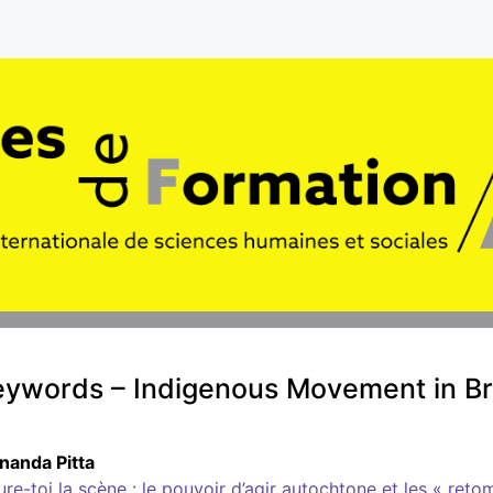
ywords – Indigenous Movement in Br
rnanda
Pitta
ure-toi la scène : le pouvoir d’agir autochtone et les « ret