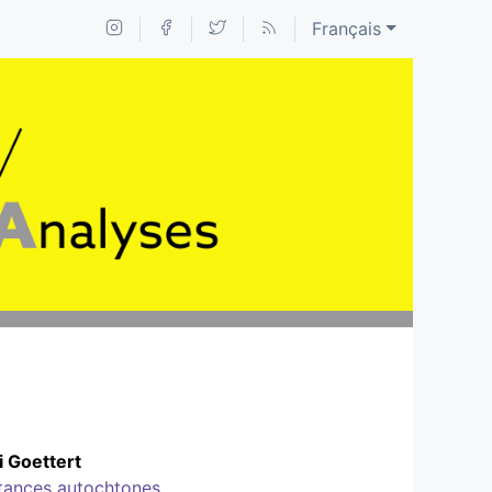
Français
i
Goettert
sistances autochtones