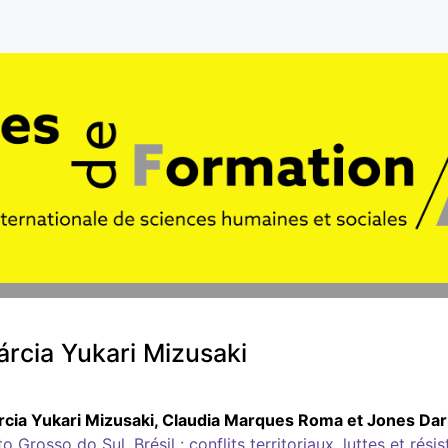
rcia Yukari
Mizusaki
cia Yukari
Mizusaki
,
Claudia Marques
Roma
et
Jones Dar
o Grosso do Sul, Brésil : conflits territoriaux, luttes et ré