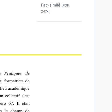
Fac-similé
[PDF,
247k]
ue
Pratiques de
t formatrice de
ilieu académique
n collectif s’est
éro 67. Il était
ns le champ de