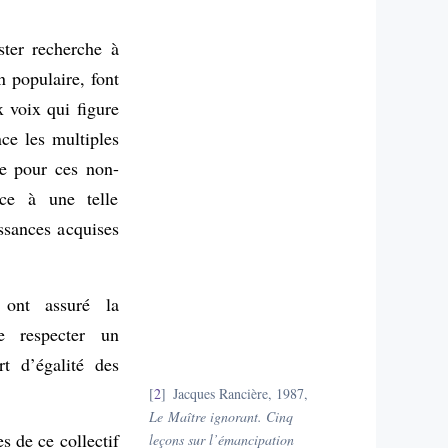
ter recherche à
n populaire, font
x voix qui figure
nce les multiples
te pour ces non-
ace à une telle
issances acquises
 ont assuré la
e respecter un
t d’égalité des
2
Jacques Rancière, 1987,
Le Maître ignorant. Cinq
s de ce collectif
leçons sur l’émancipation