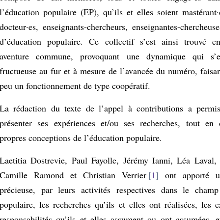
l’éducation populaire (EP), qu’ils et elles soient mastérant·
docteur·es, enseignants-chercheurs, enseignantes-chercheuse
d’éducation populaire. Ce collectif s’est ainsi trouvé 
aventure commune, provoquant une dynamique qui s’es
fructueuse au fur et à mesure de l’avancée du numéro, faisa
peu un fonctionnement de type coopératif.
La rédaction du texte de l’appel à contributions a permi
présenter ses expériences et/ou ses recherches, tout en 
propres conceptions de l’éducation populaire.
Laetitia Dostrevie, Paul Fayolle, Jérémy Ianni, Léa Laval
Camille Ramond et Christian Verrier
1
ont apporté un
précieuse, par leurs activités respectives dans le champ
populaire, les recherches qu’ils et elles ont réalisées, les 
responsabilités qu’ils et elles assument ou ont assumées, e