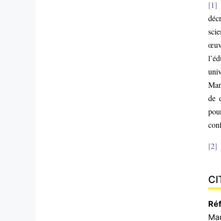
1
décr
scie
œuv
l’éd
uni
Mani
de 
pou
conf
2
CI
Réf
Ma