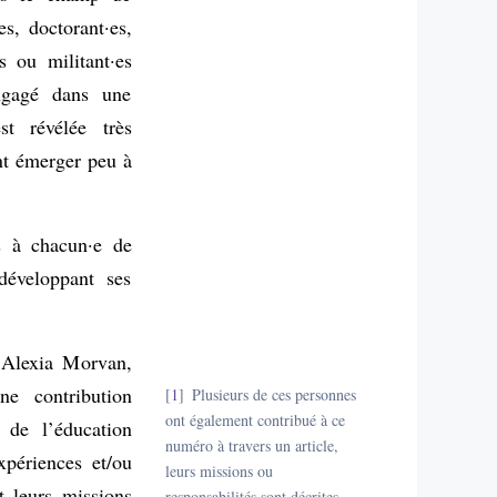
es, doctorant·es,
s ou militant·es
engagé dans une
t révélée très
nt émerger peu à
s à chacun·e de
développant ses
, Alexia Morvan,
e contribution
1
Plusieurs de ces personnes
ont également contribué à ce
 de l’éducation
numéro à travers un article,
expériences et/ou
leurs missions ou
t leurs missions
responsabilités sont décrites