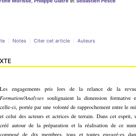
rtine
Morisse
,
Philippe
Glâtre
et
Sébastien
Pesce
te
Notes
Citer cet article
Auteurs
XTE
Les engagements pris lors de la relance de la rev
Formation/Analyses
soulignaient la dimension formative e
celle-ci, portée par une volonté de rapprochement entre le m
et celui des acteurs et actrices de terrain. Dans cet esprit, u
créé autour de la préparation et la réalisation de ce num
composé de dix membres, tous et toutes engagé·es da