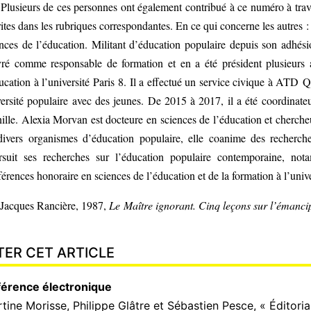
Plusieurs de ces personnes ont également contribué à ce numéro à traver
ites dans les rubriques correspondantes. En ce qui concerne les autres :
nces de l’éducation. Militant d’éducation populaire depuis son adhésio
ré comme responsable de formation et en a été président plusieurs 
ucation à l’université Paris 8. Il a effectué un service civique à ATD
versité populaire avec des jeunes. De 2015 à 2017, il a été coordina
lle. Alexia Morvan est docteure en sciences de l’éducation et chercheu
divers organismes d’éducation populaire, elle coanime des recherche
rsuit ses recherches sur l’éducation populaire contemporaine, nota
érences honoraire en sciences de l’éducation et de la formation à l’unive
Jacques Rancière, 1987,
Le Maître ignorant. Cinq leçons sur l’émancipa
TER CET ARTICLE
érence électronique
rtine
Morisse
,
Philippe
Glâtre
et
Sébastien
Pesce
, « Éditoria