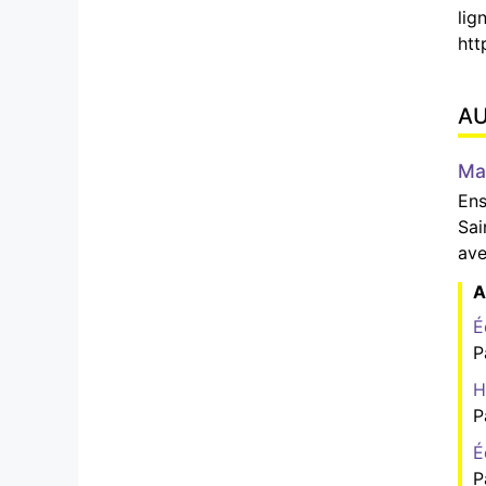
lig
htt
A
Ma
Ens
Sai
ave
A
É
P
H
P
É
P