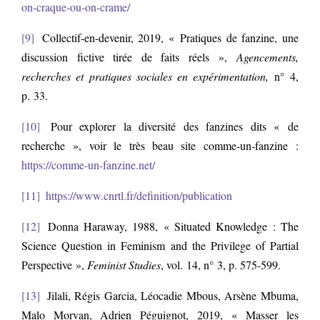
on-craque-ou-on-crame/
9
Collectif-en-devenir, 2019, « Pratiques de fanzine, une
discussion fictive tirée de faits réels »,
Agencements
,
recherches et pratiques sociales en expérimentation
,
n° 4,
p. 33.
10
Pour explorer la diversité des fanzines dits « de
recherche », voir le très beau site comme-un-fanzine :
https://comme-un-fanzine.net/
11
https://www.cnrtl.fr/definition/publication
12
Donna Haraway, 1988, « Situated Knowledge : The
Science Question in Feminism and the Privilege of Partial
Perspective »,
Feminist Studies
, vol. 14, n° 3, p. 575-599.
13
Jilali, Régis Garcia, Léocadie Mbous, Arsène Mbuma,
Malo Morvan, Adrien Péguignot, 2019, « Masser les