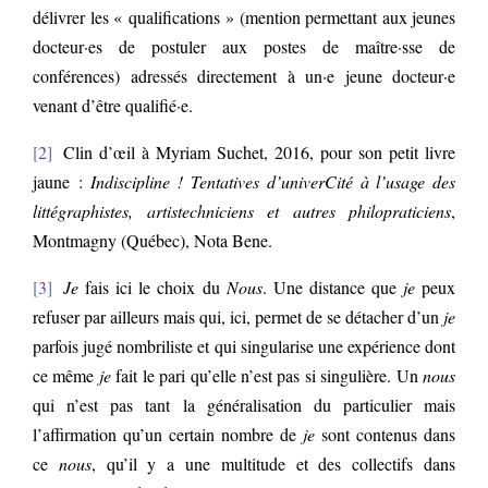
délivrer les « qualifications » (mention permettant aux jeunes
docteur·es de postuler aux postes de maître·sse de
conférences) adressés directement à un·e jeune docteur·e
venant d’être qualifié·e.
2
Clin d’œil à Myriam Suchet, 2016, pour son petit livre
jaune :
Indiscipline ! Tentatives d’univerCité à l’usage des
littégraphistes, artistechniciens et autres philopraticiens
,
Montmagny (Québec), Nota Bene.
3
Je
fais ici le choix du
Nous
. Une distance que
je
peux
refuser par ailleurs mais qui, ici, permet de se détacher d’un
je
parfois jugé nombriliste et qui singularise une expérience dont
ce même
je
fait le pari qu’elle n’est pas si singulière. Un
nous
qui n’est pas tant la généralisation du particulier mais
l’affirmation qu’un certain nombre de
je
sont contenus dans
ce
nous
, qu’il y a une multitude et des collectifs dans