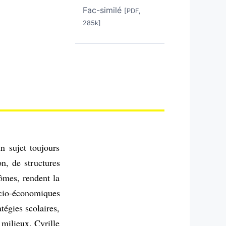
Fac-similé
[PDF,
285k]
un sujet toujours
on, de structures
ômes, rendent la
socio-économiques
égies scolaires,
s milieux. Cyrille