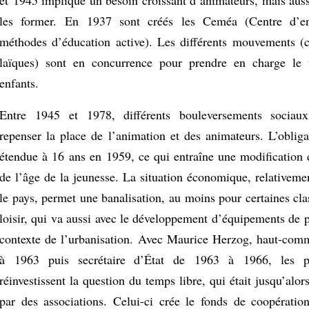
et 1945 implique un besoin croissant d’animateurs, mais auss
les former. En 1937 sont créés les Ceméa (Centre d’en
méthodes d’éducation active). Les différents mouvements (c
laïques) sont en concurrence pour prendre en charge le 
enfants.
Entre 1945 et 1978, différents bouleversements sociau
repenser la place de l’animation et des animateurs. L’obliga
étendue à 16 ans en 1959, ce qui entraîne une modification 
de l’âge de la jeunesse. La situation économique, relativeme
le pays, permet une banalisation, au moins pour certaines cla
loisir, qui va aussi avec le développement d’équipements de 
contexte de l’urbanisation. Avec Maurice Herzog, haut-com
à 1963 puis secrétaire d’État de 1963 à 1966, les po
réinvestissent la question du temps libre, qui était jusqu’alor
par des associations. Celui-ci crée le fonds de coopératio