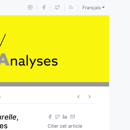
Français
s
relle
,
nes
Citer cet article