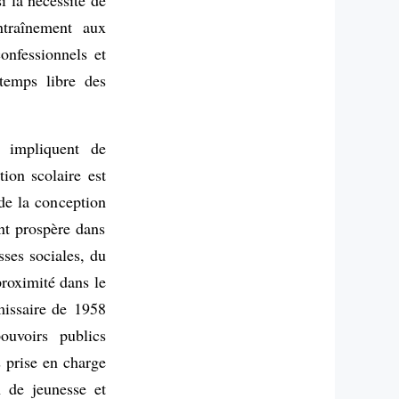
i la nécessité de
traînement aux
onfessionnels et
temps libre des
x impliquent de
tion scolaire est
de la conception
nt prospère dans
sses sociales, du
proximité dans le
missaire de 1958
uvoirs publics
s prise en charge
n de jeunesse et