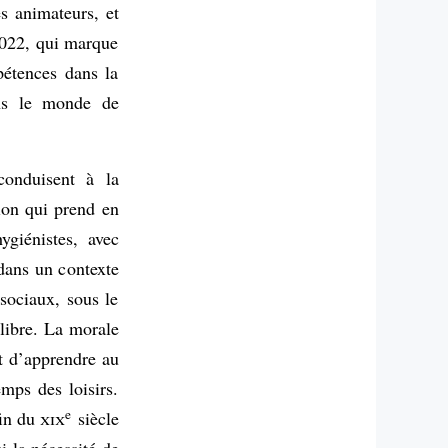
s animateurs, et
2022, qui marque
pétences dans la
ans le monde de
conduisent à la
ion qui prend en
ygiénistes, avec
 dans un contexte
sociaux, sous le
 libre. La morale
st d’apprendre au
mps des loisirs.
e
fin du
xix
siècle